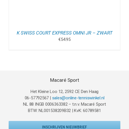
K SWISS COURT EXPRESS OMNI JR – ZWART
€
54.95
Macaré Sport
Het Kleine Loo 12, 2592 CE Den Haag
06-57792567 |
sales@online-tenniswinkel.nl
NL 88 INGB 0006363382 – t.n.v. Macaré Sport
BTW: NL001538209B32 | KvK: 60789581
INSCHRIJVEN NIEUWBRIEF