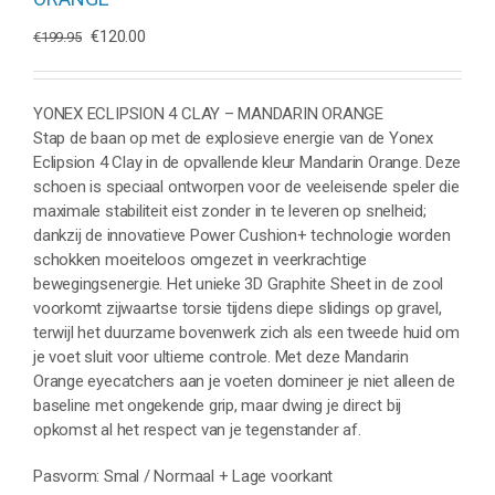
Oorspronkelijke
Huidige
€
120.00
€
199.95
prijs
prijs
was:
is:
€199.95.
€120.00.
YONEX ECLIPSION 4 CLAY – MANDARIN ORANGE
Stap de baan op met de explosieve energie van de Yonex
Eclipsion 4 Clay in de opvallende kleur Mandarin Orange. Deze
schoen is speciaal ontworpen voor de veeleisende speler die
maximale stabiliteit eist zonder in te leveren op snelheid;
dankzij de innovatieve Power Cushion+ technologie worden
schokken moeiteloos omgezet in veerkrachtige
bewegingsenergie. Het unieke 3D Graphite Sheet in de zool
voorkomt zijwaartse torsie tijdens diepe slidings op gravel,
terwijl het duurzame bovenwerk zich als een tweede huid om
je voet sluit voor ultieme controle. Met deze Mandarin
Orange eyecatchers aan je voeten domineer je niet alleen de
baseline met ongekende grip, maar dwing je direct bij
opkomst al het respect van je tegenstander af.
Pasvorm: Smal / Normaal + Lage voorkant