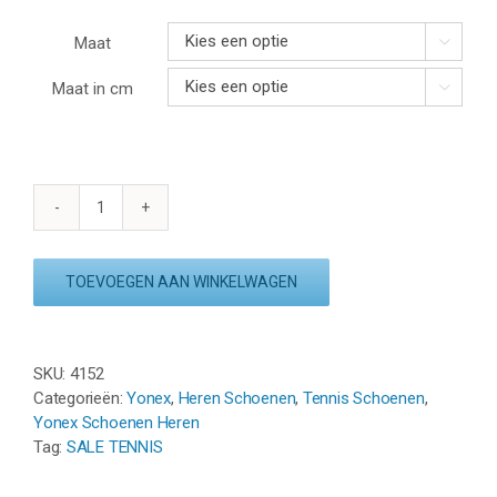
Maat

Maat in cm

YONEX
ECLIPSION
4
TOEVOEGEN AAN WINKELWAGEN
CLAY
-
MANDARIN
ORANGE
SKU:
4152
aantal
Categorieën:
Yonex
,
Heren Schoenen
,
Tennis Schoenen
,
Yonex Schoenen Heren
Tag:
SALE TENNIS