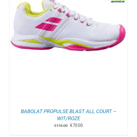
BABOLAT PROPULSE BLAST ALL COURT –
WIT/ROZE
Oorspronkelijke
Huidige
€
70.00
€
115.00
prijs
prijs