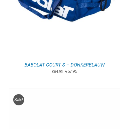
BABOLAT COURT S – DONKERBLAUW
Oorspronkelijke
Huidige
€
57.95
€
64.95
prijs
prijs
was:
is:
€64.95.
€57.95.
Sale!