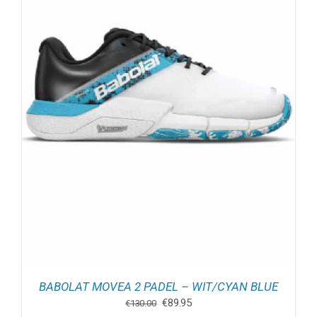
BABOLAT MOVEA 2 PADEL – WIT/CYAN BLUE
Oorspronkelijke
Huidige
€
89.95
€
130.00