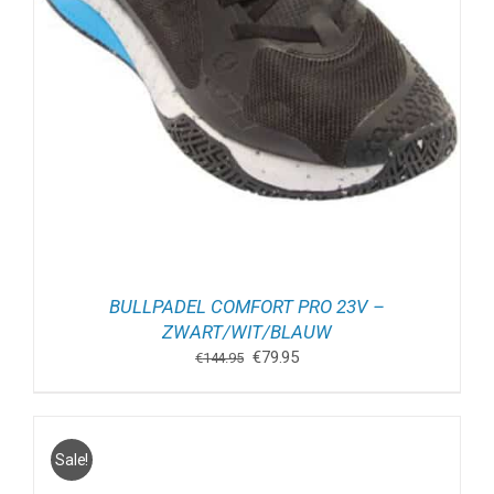
BULLPADEL COMFORT PRO 23V –
ZWART/WIT/BLAUW
Oorspronkelijke
Huidige
€
79.95
€
144.95
prijs
prijs
was:
is:
€144.95.
€79.95.
Sale!