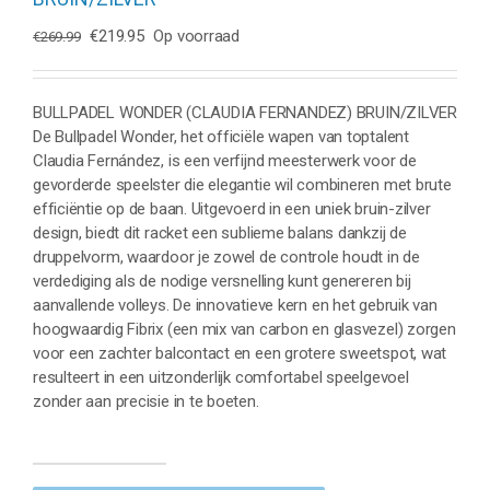
Oorspronkelijke
Huidige
€
219.95
Op voorraad
€
269.99
prijs
prijs
was:
is:
€269.99.
€219.95.
BULLPADEL WONDER (CLAUDIA FERNANDEZ) BRUIN/ZILVER
De Bullpadel Wonder, het officiële wapen van toptalent
Claudia Fernández, is een verfijnd meesterwerk voor de
gevorderde speelster die elegantie wil combineren met brute
efficiëntie op de baan. Uitgevoerd in een uniek bruin-zilver
design, biedt dit racket een sublieme balans dankzij de
druppelvorm, waardoor je zowel de controle houdt in de
verdediging als de nodige versnelling kunt genereren bij
aanvallende volleys. De innovatieve kern en het gebruik van
hoogwaardig Fibrix (een mix van carbon en glasvezel) zorgen
voor een zachter balcontact en een grotere sweetspot, wat
resulteert in een uitzonderlijk comfortabel speelgevoel
zonder aan precisie in te boeten.
BULLPADEL