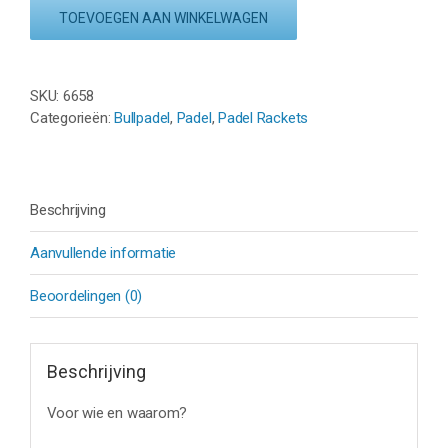
WONDER
TOEVOEGEN AAN WINKELWAGEN
(CLAUDIA
FERNANDEZ)
BRUIN/ZILVER
aantal
SKU:
6658
Categorieën:
Bullpadel
,
Padel
,
Padel Rackets
Beschrijving
Aanvullende informatie
Beoordelingen (0)
Beschrijving
Voor wie en waarom?