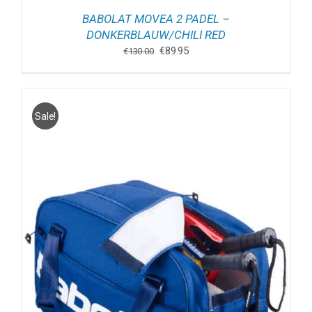
BABOLAT MOVEA 2 PADEL –
DONKERBLAUW/CHILI RED
Oorspronkelijke
Huidige
€
89.95
€
130.00
prijs
prijs
was:
is:
€130.00.
€89.95.
Sale!