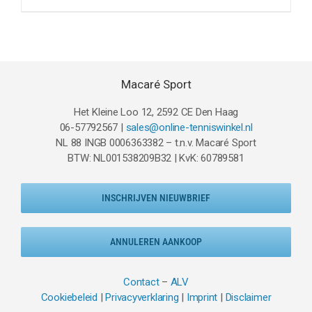
prijs
prijs
was:
is:
€130.00.
€89.95.
Macaré Sport
Het Kleine Loo 12, 2592 CE Den Haag
06-57792567 |
sales@online-tenniswinkel.nl
NL 88 INGB 0006363382 – t.n.v. Macaré Sport
BTW: NL001538209B32 | KvK: 60789581
INSCHRIJVEN NIEUWBRIEF
ANNULEREN AANKOOP
Contact
–
ALV
Cookiebeleid
|
Privacyverklaring
|
Imprint
|
Disclaimer