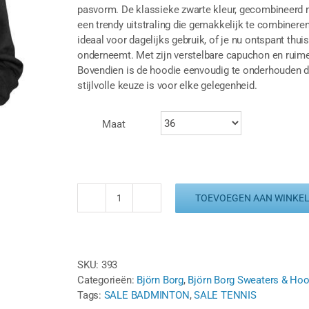
pasvorm. De klassieke zwarte kleur, gecombineerd 
een trendy uitstraling die gemakkelijk te combinere
ideaal voor dagelijks gebruik, of je nu ontspant thui
onderneemt. Met zijn verstelbare capuchon en ruime 
Bovendien is de hoodie eenvoudig te onderhouden d
stijlvolle keuze is voor elke gelegenheid.
Maat
TOEVOEGEN AAN WINKE
BJÖRN
BORG
HOOD
W
SKU:
393
BB
Categorieën:
Björn Borg
,
Björn Borg Sweaters & Ho
LOGO
Tags:
SALE BADMINTON
,
SALE TENNIS
ZWART