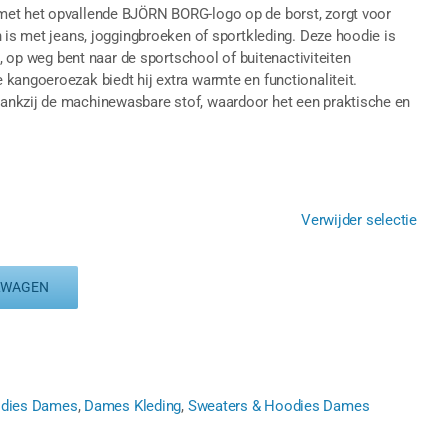
met het opvallende BJÖRN BORG-logo op de borst, zorgt voor
n is met jeans, joggingbroeken of sportkleding. Deze hoodie is
s, op weg bent naar de sportschool of buitenactiviteiten
kangoeroezak biedt hij extra warmte en functionaliteit.
ankzij de machinewasbare stof, waardoor het een praktische en
Verwijder selectie
LWAGEN
odies Dames
,
Dames Kleding
,
Sweaters & Hoodies Dames