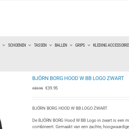
SCHOENEN
TASSEN
BALLEN
GRIPS
KLEDING ACCESSOIRE
BJÖRN BORG HOOD W BB LOGO ZWART
Oorspronkelijke
Huidige
€
39.95
€
59.95
prijs
prijs
was:
is:
€59.95.
€39.95.
BJÖRN BORG HOOD W BB LOGO ZWART
De BJÖRN BORG Hood W BB Logo in zwart is een must
combineert. Gemaakt van een zachte, hoogwaardige 