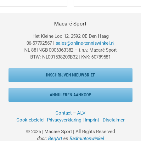
prijs
prijs
prijs
pri
was:
is:
was:
is:
€69.95.
€49.95.
€29.95.
€1
Macaré Sport
Het Kleine Loo 12, 2592 CE Den Haag
06-57792567 |
sales@online-tenniswinkel.nl
NL 88 INGB 0006363382 – t.n.v. Macaré Sport
BTW: NL001538209B32 | KvK: 60789581
INSCHRIJVEN NIEUWBRIEF
ANNULEREN AANKOOP
Contact
–
ALV
Cookiebeleid
|
Privacyverklaring
|
Imprint
|
Disclaimer
© 2026 | Macaré Sport | All Rights Reserved
door:
Ber|Art
en
Badmintonwinkel