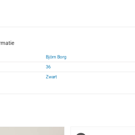
aantal
rmatie
Björn Borg
36
Zwart