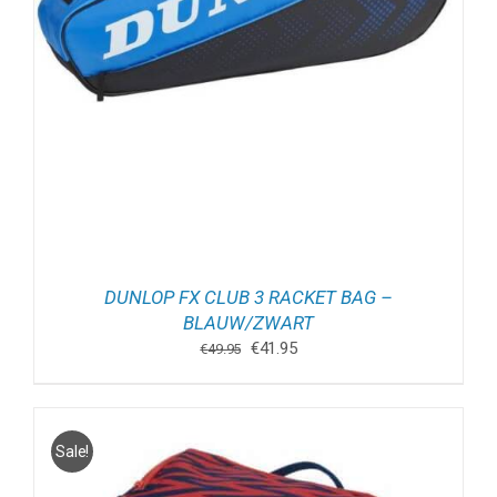
DUNLOP FX CLUB 3 RACKET BAG –
BLAUW/ZWART
Oorspronkelijke
Huidige
€
41.95
€
49.95
prijs
prijs
was:
is:
€49.95.
€41.95.
Sale!