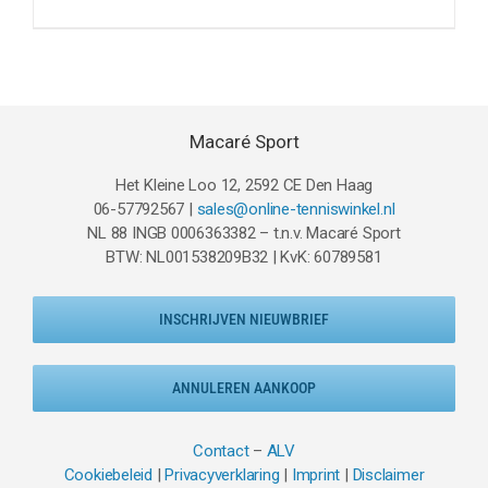
Macaré Sport
Het Kleine Loo 12, 2592 CE Den Haag
06-57792567 |
sales@online-tenniswinkel.nl
NL 88 INGB 0006363382 – t.n.v. Macaré Sport
BTW: NL001538209B32 | KvK: 60789581
INSCHRIJVEN NIEUWBRIEF
ANNULEREN AANKOOP
Contact
–
ALV
Cookiebeleid
|
Privacyverklaring
|
Imprint
|
Disclaimer