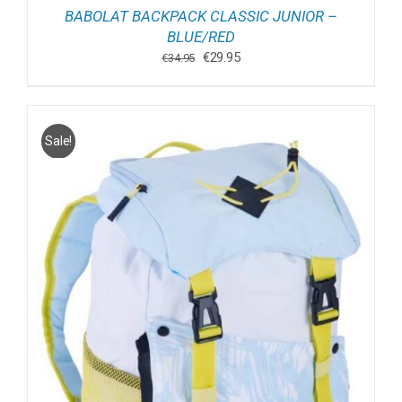
BABOLAT BACKPACK CLASSIC JUNIOR –
BLUE/RED
Oorspronkelijke
Huidige
€
29.95
€
34.95
prijs
prijs
was:
is:
€34.95.
€29.95.
Sale!