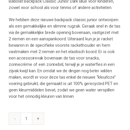
Babolat Backpack Classic Junior Dark Blue voor kinderen,
zowel voor school als voor tennis of andere activiteiten.
We hebben deze nieuwe backpack classic junior ontworpen
als een gemakkelijke en slimme rugzak. Geraak snel in de tas
via de gemakkelijke brede opening bovenaan, vastgezet met
2 riemen en een aanspankoord. Uiteraard kun je je racket
bewaren in de specifieke voorste rackethouder en hem
vastmaken met 2 riemen en het elastisch koord. Er is ook
een accessoirevak bovenaan de tas voor snacks,
zonnecrème of een zonnebril, terwijl je je waterfles in een
zijvak kwijt kan. En omdat we de dingen nog beter wilden
maken, wordt er voor deze tas enkel de nieuwe “kleurloze”
voering gebruikt, die gemaakt is uit 100% gerecycled PET en
geen kleurmiddelen bevat, zodat we geen water verspillen
voor het onnodig kleuren van linnen.
BABOLAT
BACKPACK