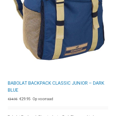
BABOLAT BACKPACK CLASSIC JUNIOR – DARK
BLUE
Oorspronkelijke
Huidige
€
29.95
Op voorraad
€
34.95
prijs
prijs
was:
is:
€34.95.
€29.95.