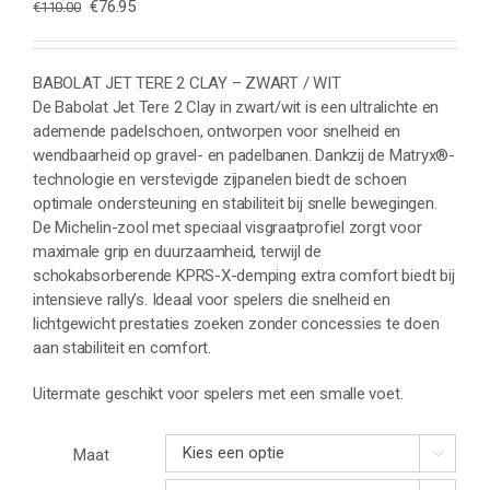
Oorspronkelijke
Huidige
€
76.95
€
110.00
prijs
prijs
was:
is:
€110.00.
€76.95.
BABOLAT JET TERE 2 CLAY – ZWART / WIT
De Babolat Jet Tere 2 Clay in zwart/wit is een ultralichte en
ademende padelschoen, ontworpen voor snelheid en
wendbaarheid op gravel- en padelbanen. Dankzij de Matryx®-
technologie en verstevigde zijpanelen biedt de schoen
optimale ondersteuning en stabiliteit bij snelle bewegingen.
De Michelin-zool met speciaal visgraatprofiel zorgt voor
maximale grip en duurzaamheid, terwijl de
schokabsorberende KPRS-X-demping extra comfort biedt bij
intensieve rally’s. Ideaal voor spelers die snelheid en
lichtgewicht prestaties zoeken zonder concessies te doen
aan stabiliteit en comfort.
Uitermate geschikt voor spelers met een smalle voet.
Maat
