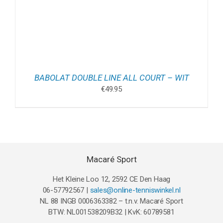
BABOLAT DOUBLE LINE ALL COURT – WIT
€
49.95
Macaré Sport
Het Kleine Loo 12, 2592 CE Den Haag
06-57792567 |
sales@online-tenniswinkel.nl
NL 88 INGB 0006363382 – t.n.v. Macaré Sport
BTW: NL001538209B32 | KvK: 60789581