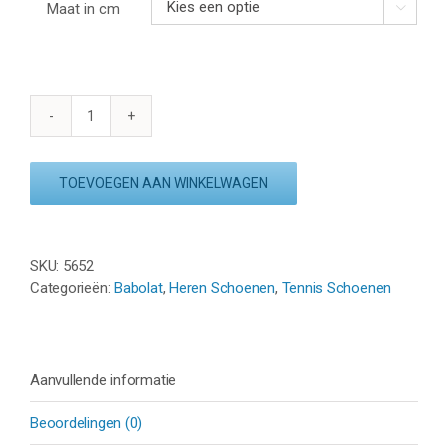
Maat in cm

BABOLAT
JET
TERE
TOEVOEGEN AAN WINKELWAGEN
2
CLAY
-
ZWART
SKU:
5652
/
Categorieën:
Babolat
,
Heren Schoenen
,
Tennis Schoenen
WIT
aantal
Aanvullende informatie
Beoordelingen (0)