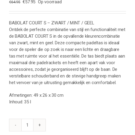
Oorspronkelijke
Huidige
€
57.95
Op voorraad
€
64.95
prijs
prijs
was:
is:
€64.95.
€57.95.
BABOLAT COURT S – ZWART / MINT / GEEL
Ontdek de perfecte combinatie van stijl en functionaliteit met
de BABOLAT COURT S in de opvallende kleurencombinatie
van zwart, mint en geel. Deze compacte padeltas is ideaal
voor de speler die op zoek is naar een lichte en draagbare
tas met ruimte voor al het essentiële. De tas biedt plaats aan
maximaal drie padelrackets en heeft een apart vak voor
accessoires, zodat je georganiseerd blijft op de baan. De
verstelbare schouderband en de stevige handgreep maken
het vervoer van je uitrusting gemakkelijk en comfortabel.
Afmetingen: 49 x 26 x 30 cm
Inhoud: 35 l
BABOLAT
COURT