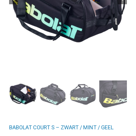
BABOLAT COURT S – ZWART / MINT / GEEL