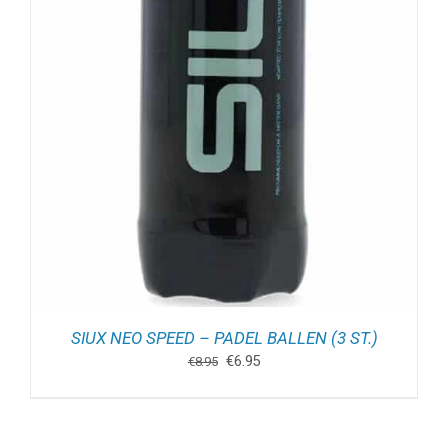
SIUX NEO SPEED – PADEL BALLEN (3 ST.)
Oorspronkelijke
Huidige
€
6.95
€
8.95
prijs
prijs
was:
is:
€8.95.
€6.95.