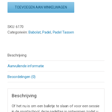
S
TOEVOEGEN AAN WINKELWAGEN
-
ZWART
/
SKU:
6170
MINT
Categorieën:
Babolat
,
Padel
,
Padel Tassen
/
GEEL
aantal
Beschrijving
Aanvullende informatie
Beoordelingen (0)
Beschrijving
Of het nu is om een balletje te slaan of voor een sessie
in de sportschool, deze padeltas is ontworpen zodat u