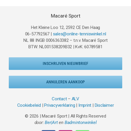
Macaré Sport
Het Kleine Loo 12, 2592 CE Den Haag
06-57792567 |
sales@online-tenniswinkel.nl
NL 88 INGB 0006363382 – t.n.v. Macaré Sport
BTW: NL001538209B32 | KvK: 60789581
INSCHRIJVEN NIEUWBRIEF
ANNULEREN AANKOOP
Contact
–
ALV
Cookiebeleid
|
Privacyverklaring
|
Imprint
|
Disclaimer
© 2026 | Macaré Sport | All Rights Reserved
door:
Ber|Art
en
Badmintonwinkel