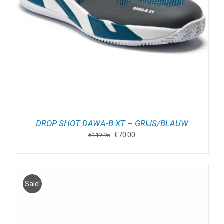
DROP SHOT DAWA-B XT – GRIJS/BLAUW
Oorspronkelijke
Huidige
€
70.00
€
119.95
prijs
prijs
was:
is:
€119.95.
€70.00.
Sale!