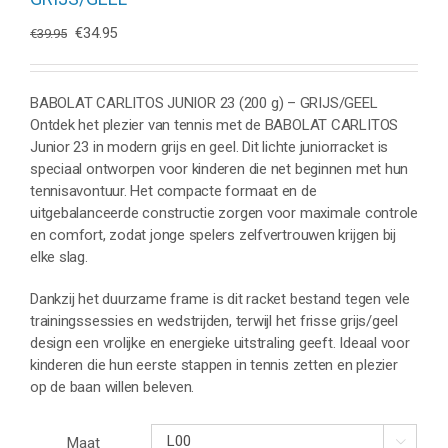
Oorspronkelijke
Huidige
€
34.95
€
39.95
prijs
prijs
was:
is:
€39.95.
€34.95.
BABOLAT CARLITOS JUNIOR 23 (200 g) – GRIJS/GEEL
Ontdek het plezier van tennis met de BABOLAT CARLITOS
Junior 23 in modern grijs en geel. Dit lichte juniorracket is
speciaal ontworpen voor kinderen die net beginnen met hun
tennisavontuur. Het compacte formaat en de
uitgebalanceerde constructie zorgen voor maximale controle
en comfort, zodat jonge spelers zelfvertrouwen krijgen bij
elke slag.
Dankzij het duurzame frame is dit racket bestand tegen vele
trainingssessies en wedstrijden, terwijl het frisse grijs/geel
design een vrolijke en energieke uitstraling geeft. Ideaal voor
kinderen die hun eerste stappen in tennis zetten en plezier
op de baan willen beleven.
Maat
