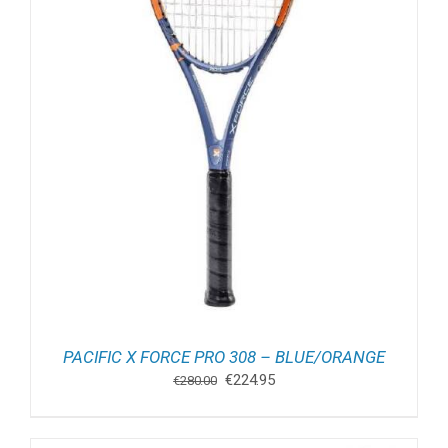
PACIFIC X FORCE PRO 308 – BLUE/ORANGE
Oorspronkelijke
Huidige
€
224.95
€
280.00
prijs
prijs
was:
is:
€280.00.
€224.95.