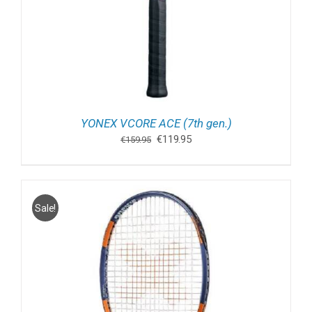
YONEX VCORE ACE (7th gen.)
Oorspronkelijke
Huidige
€
119.95
€
159.95
prijs
prijs
was:
is:
€159.95.
€119.95.
Sale!