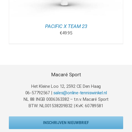
PACIFIC X TEAM 23
€
49.95
Macaré Sport
Het Kleine Loo 12, 2592 CE Den Haag
06-57792567 |
sales@online-tenniswinkel.nl
NL 88 INGB 0006363382 – t.n.v. Macaré Sport
BTW: NL001538209B32 | KvK: 60789581
INSCHRIJVEN NIEUWBRIEF