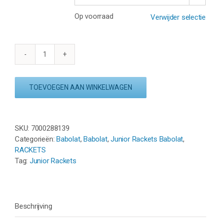
Op voorraad
Verwijder selectie
BABOLAT
CARLITOS
JUNIOR
TOEVOEGEN AAN WINKELWAGEN
23
(200
g)
-
SKU:
7000288139
GRIJS/GEEL
Categorieën:
Babolat
,
Babolat
,
Junior Rackets Babolat
,
aantal
RACKETS
Tag:
Junior Rackets
Beschrijving