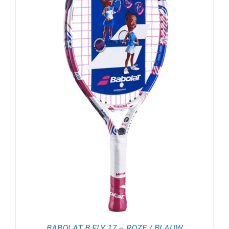
BABOLAT B FLY 17 – ROZE / BLAUW