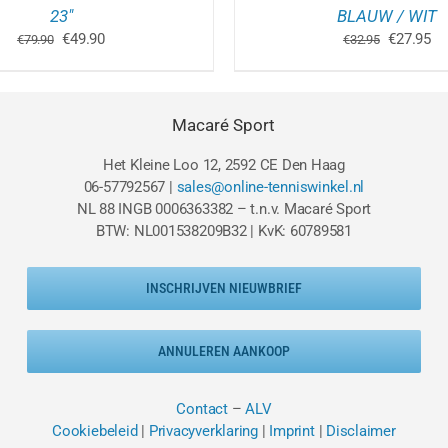
23″
BLAUW / WIT
Oorspronkelijke
Huidige
Oorspron
Hu
€
49.90
€
27.95
€
79.90
€
32.95
prijs
prijs
prijs
pri
was:
is:
was:
is:
€79.90.
€49.90.
€32.95.
€2
Macaré Sport
Het Kleine Loo 12, 2592 CE Den Haag
06-57792567 |
sales@online-tenniswinkel.nl
NL 88 INGB 0006363382 – t.n.v. Macaré Sport
BTW: NL001538209B32 | KvK: 60789581
INSCHRIJVEN NIEUWBRIEF
ANNULEREN AANKOOP
Contact
–
ALV
Cookiebeleid
|
Privacyverklaring
|
Imprint
|
Disclaimer