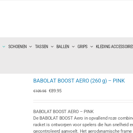
SCHOENEN
TASSEN
BALLEN
GRIPS
KLEDING ACCESSOIRE
BABOLAT BOOST AERO (260 g) – PINK
Oorspronkelijke
Huidige
€
89.95
€
109.95
prijs
prijs
was:
is:
€109.95.
€89.95.
BABOLAT BOOST AERO – PINK
De BABOLAT BOOST Aero in opvallend roze combineert
racket is ontworpen voor spelers die hun snelheid e
gecontroleerd aanvoelt. Het aerodynamische frame 