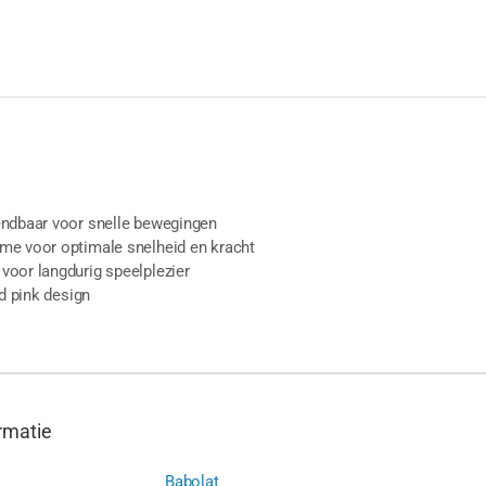
endbaar voor snelle bewegingen
me voor optimale snelheid en kracht
oor langdurig speelplezier
nd pink design
rmatie
Babolat