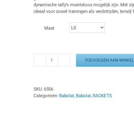
dynamische rally’s moeiteloos mogelijk zijn. Met z
ideaal voor zowel trainingen als wedstrijden, terwijl 
Maat
TOEVOEGEN AAN WINKE
BABOLAT
BOOST
AERO
(260
SKU:
6556
g)
Categorieën:
Babolat
,
Babolat
,
RACKETS
-
PINK
aantal