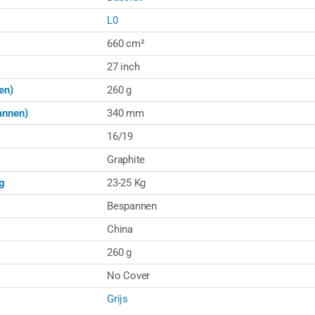
L0
660 cm²
27 inch
en)
260 g
annen)
340 mm
16/19
Graphite
g
23-25 Kg
Bespannen
China
260 g
No Cover
Grijs