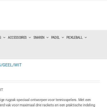
S
ACCESSOIRES
SNAREN
PADEL
PICKLEBALL
S/GEEL/WIT
IT
e rugzak speciaal ontworpen voor tennisspelers. Met een
eerd vak voor maximaal drie rackets en een praktische indeling