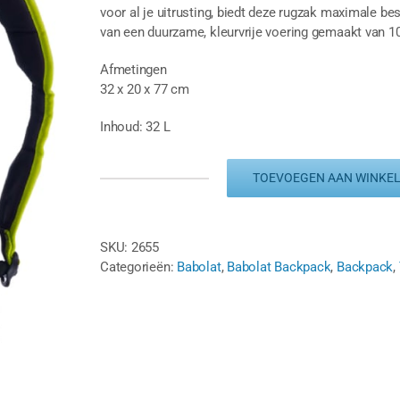
voor al je uitrusting, biedt deze rugzak maximale be
van een duurzame, kleurvrije voering gemaakt van 1
Afmetingen
32 x 20 x 77 cm
Inhoud: 32 L
TOEVOEGEN AAN WINKE
BABOLAT
BACKPACK
PURE
AERO
SKU:
2655
-
Categorieën:
Babolat
,
Babolat Backpack
,
Backpack
,
GRIJS/GEEL/WIT
aantal