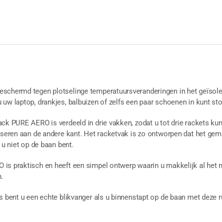
schermd tegen plotselinge temperatuursveranderingen in het geïsolee
 uw laptop, drankjes, balbuizen of zelfs een paar schoenen in kunt st
ack PURE AERO is verdeeld in drie vakken, zodat u tot drie rackets k
niseren aan de andere kant. Het racketvak is zo ontworpen dat het 
 u niet op de baan bent.
is praktisch en heeft een simpel ontwerp waarin u makkelijk al het 
.
rs bent u een echte blikvanger als u binnenstapt op de baan met de