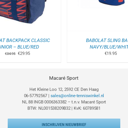
AT BACKPACK CLASSIC
BABOLAT SLING BA
UNIOR – BLUE/RED
NAVY/BLUE/WHI
Oorspronkelijke
Huidige
€
29.95
€
19.95
€
34.95
prijs
prijs
was:
is:
€34.95.
€29.95.
Macaré Sport
Het Kleine Loo 12, 2592 CE Den Haag
06-57792567 |
sales@online-tenniswinkel.nl
NL 88 INGB 0006363382 – t.n.v. Macaré Sport
BTW: NL001538209B32 | KvK: 60789581
INSCHRIJVEN NIEUWBRIEF