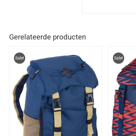
Gerelateerde producten
Sale!
Sale!
TOEVOEGEN AAN WINKELWAGEN
/
TOEV
DETAILS