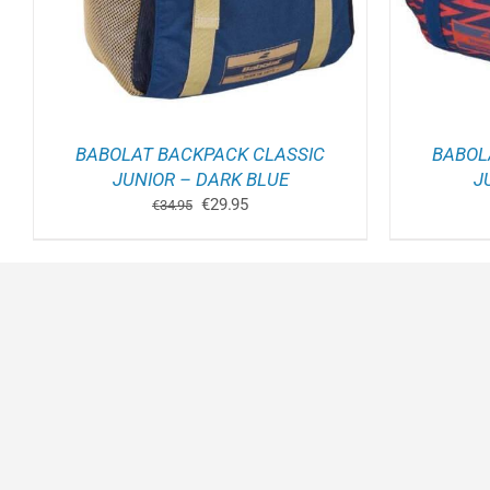
BABOLAT BACKPACK CLASSIC
BABOL
JUNIOR – DARK BLUE
J
Oorspronkelijke
Huidige
€
29.95
€
34.95
prijs
prijs
was:
is:
€34.95.
€29.95.