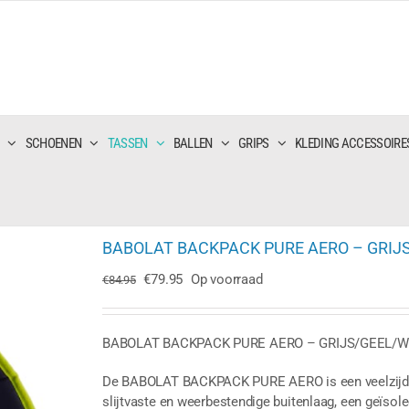
SCHOENEN
TASSEN
BALLEN
GRIPS
KLEDING ACCESSOIRE
BABOLAT BACKPACK PURE AERO – GRIJ
Oorspronkelijke
Huidige
€
79.95
Op voorraad
€
84.95
prijs
prijs
was:
is:
€84.95.
€79.95.
BABOLAT BACKPACK PURE AERO – GRIJS/GEEL/W
De BABOLAT BACKPACK PURE AERO is een veelzijdig
slijtvaste en weerbestendige buitenlaag, een geïsol