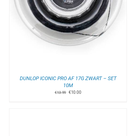
DUNLOP ICONIC PRO AF 17G ZWART – SET
10M
Oorspronkelijke
Huidige
€
10.00
€
13.99
prijs
prijs
was:
is:
€13.99.
€10.00.