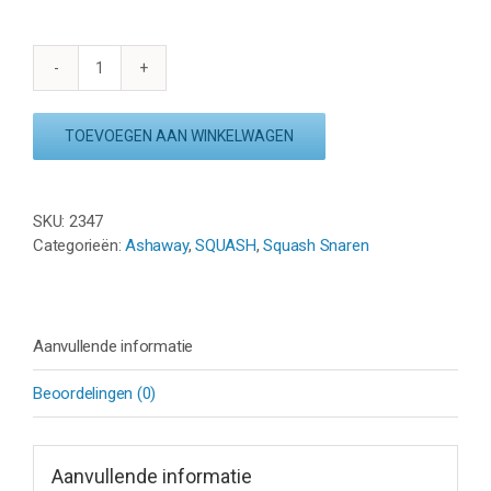
ASHAWAY
SUPERNICK
XL
TOEVOEGEN AAN WINKELWAGEN
TITANIUM
1.15
-
SKU:
2347
SET
Categorieën:
Ashaway
,
SQUASH
,
Squash Snaren
9M
aantal
Aanvullende informatie
Beoordelingen (0)
Aanvullende informatie