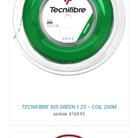
TECNIFIBRE 305 GREEN 1.25 – COIL 200M
Oorspronkelijke
Huidige
€
169.95
€
279.95
prijs
prijs
was:
is:
€279.95.
€169.95.