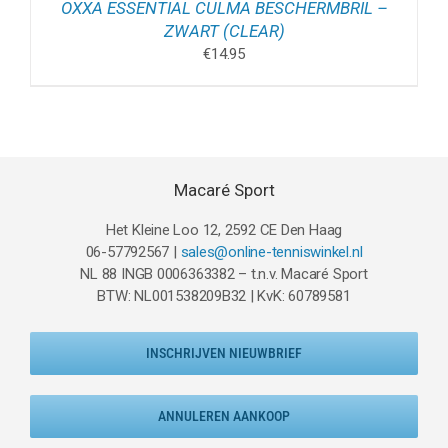
OXXA ESSENTIAL CULMA BESCHERMBRIL –
ZWART (CLEAR)
€
14.95
Macaré Sport
Het Kleine Loo 12, 2592 CE Den Haag
06-57792567 |
sales@online-tenniswinkel.nl
NL 88 INGB 0006363382 – t.n.v. Macaré Sport
BTW: NL001538209B32 | KvK: 60789581
INSCHRIJVEN NIEUWBRIEF
ANNULEREN AANKOOP