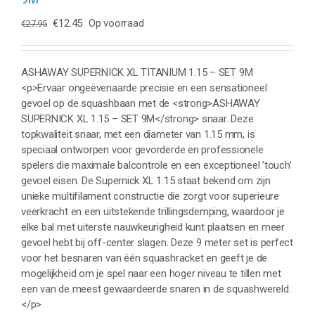
Oorspronkelijke
Huidige
€
12.45
Op voorraad
€
27.95
prijs
prijs
was:
is:
€27.95.
€12.45.
ASHAWAY SUPERNICK XL TITANIUM 1.15 – SET 9M
<p>Ervaar ongeëvenaarde precisie en een sensationeel
gevoel op de squashbaan met de <strong>ASHAWAY
SUPERNICK XL 1.15 – SET 9M</strong> snaar. Deze
topkwaliteit snaar, met een diameter van 1.15 mm, is
speciaal ontworpen voor gevorderde en professionele
spelers die maximale balcontrole en een exceptioneel ’touch’
gevoel eisen. De Supernick XL 1.15 staat bekend om zijn
unieke multifilament constructie die zorgt voor superieure
veerkracht en een uitstekende trillingsdemping, waardoor je
elke bal met uiterste nauwkeurigheid kunt plaatsen en meer
gevoel hebt bij off-center slagen. Deze 9 meter set is perfect
voor het besnaren van één squashracket en geeft je de
mogelijkheid om je spel naar een hoger niveau te tillen met
een van de meest gewaardeerde snaren in de squashwereld.
</p>