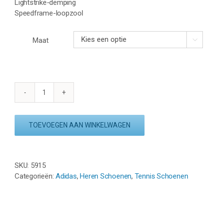
Lightstrike-demping
Speedframe-loopzool
Maat

ADIDAS
ADIZERO
UBERSONIC
TOEVOEGEN AAN WINKELWAGEN
5
M
CL
-
SKU:
5915
ZWART
Categorieën:
Adidas
,
Heren Schoenen
,
Tennis Schoenen
/
WIT
aantal