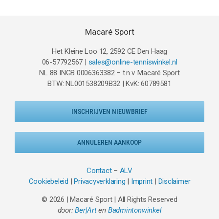
Macaré Sport
Het Kleine Loo 12, 2592 CE Den Haag
06-57792567 |
sales@online-tenniswinkel.nl
NL 88 INGB 0006363382 – t.n.v. Macaré Sport
BTW: NL001538209B32 | KvK: 60789581
INSCHRIJVEN NIEUWBRIEF
ANNULEREN AANKOOP
Contact
–
ALV
Cookiebeleid
|
Privacyverklaring
|
Imprint
|
Disclaimer
© 2026 | Macaré Sport | All Rights Reserved
door:
Ber|Art
en
Badmintonwinkel