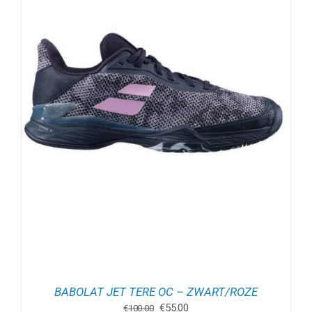
BABOLAT JET TERE OC – ZWART/ROZE
Oorspronkelijke
Huidige
€
55.00
€
100.00