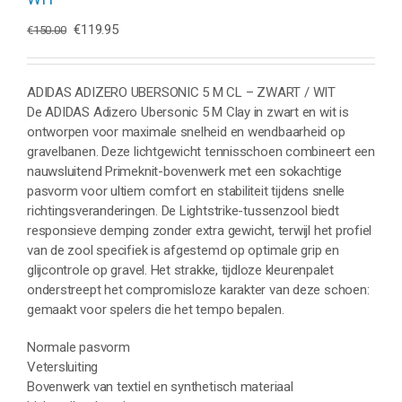
Oorspronkelijke
Huidige
€
119.95
€
150.00
prijs
prijs
was:
is:
€150.00.
€119.95.
ADIDAS ADIZERO UBERSONIC 5 M CL – ZWART / WIT
De ADIDAS Adizero Ubersonic 5 M Clay in zwart en wit is
ontworpen voor maximale snelheid en wendbaarheid op
gravelbanen. Deze lichtgewicht tennisschoen combineert een
nauwsluitend Primeknit-bovenwerk met een sokachtige
pasvorm voor ultiem comfort en stabiliteit tijdens snelle
richtingsveranderingen. De Lightstrike-tussenzool biedt
responsieve demping zonder extra gewicht, terwijl het profiel
van de zool specifiek is afgestemd op optimale grip en
glijcontrole op gravel. Het strakke, tijdloze kleurenpalet
onderstreept het compromisloze karakter van deze schoen:
gemaakt voor spelers die het tempo bepalen.
Normale pasvorm
Vetersluiting
Bovenwerk van textiel en synthetisch materiaal