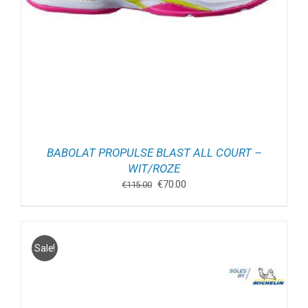
BABOLAT PROPULSE BLAST ALL COURT –
WIT/ROZE
Oorspronkelijke
Huidige
€
70.00
€
115.00
prijs
prijs
was:
is:
€115.00.
€70.00.
Sale!