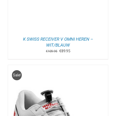
K SWISS RECEIVER V OMNI HEREN –
WIT/BLAUW
Oorspronkelijke
Huidige
€
89.95
€
109.95
prijs
prijs
was:
is:
€109.95.
€89.95.
Sale!