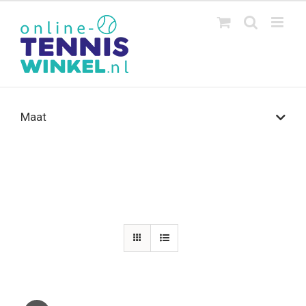
Ga
naar
inhoud
Maat