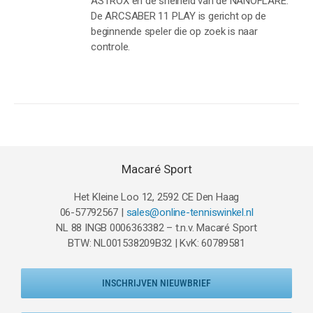
ASTROX en de snelheid van de NANOFLARE.
De ARCSABER 11 PLAY is gericht op de
beginnende speler die op zoek is naar
controle.
Macaré Sport
Het Kleine Loo 12, 2592 CE Den Haag
06-57792567 |
sales@online-tenniswinkel.nl
NL 88 INGB 0006363382 – t.n.v. Macaré Sport
BTW: NL001538209B32 | KvK: 60789581
INSCHRIJVEN NIEUWBRIEF