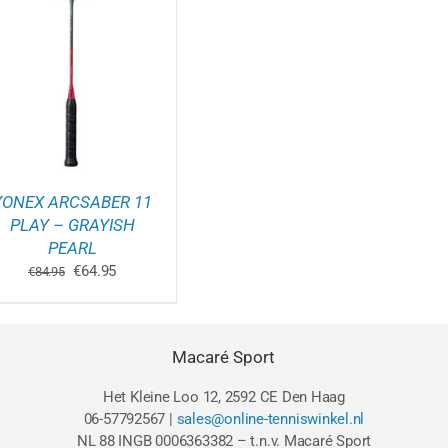
YONEX ARCSABER 11
PLAY – GRAYISH
PEARL
Oorspronkelijke
Huidige
€
64.95
€
84.95
prijs
prijs
was:
is:
€84.95.
€64.95.
Macaré Sport
Het Kleine Loo 12, 2592 CE Den Haag
06-57792567 |
sales@online-tenniswinkel.nl
NL 88 INGB 0006363382 – t.n.v. Macaré Sport