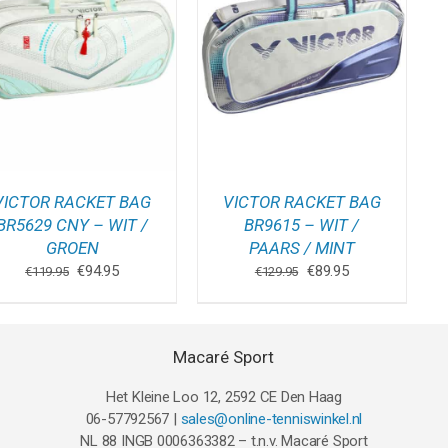
TOEVOEGEN AAN
WINKELWAGEN
/
DETAILS
VICTOR RACKET BAG
VICTOR RACKET BAG
BR5629 CNY – WIT /
BR9615 – WIT /
GROEN
PAARS / MINT
Oorspronkelijke
Huidige
Oorspronkelijke
Huidige
€
94.95
€
89.95
€
119.95
€
129.95
prijs
prijs
prijs
prijs
was:
is:
was:
is:
€119.95.
€94.95.
€129.95.
€89.95.
Macaré Sport
Het Kleine Loo 12, 2592 CE Den Haag
06-57792567 |
sales@online-tenniswinkel.nl
NL 88 INGB 0006363382 – t.n.v. Macaré Sport