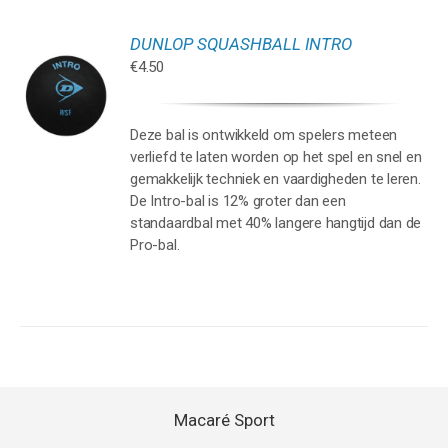
DUNLOP SQUASHBALL INTRO
GEN
€
4.50
WAGEN
Deze bal is ontwikkeld om spelers meteen
verliefd te laten worden op het spel en snel en
gemakkelijk techniek en vaardigheden te leren.
De Intro-bal is 12% groter dan een
standaardbal met 40% langere hangtijd dan de
Pro-bal.
Macaré Sport