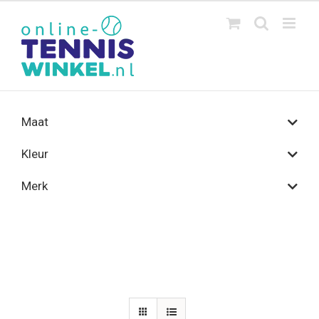
Ga
naar
inhoud
Maat
Kleur
Merk