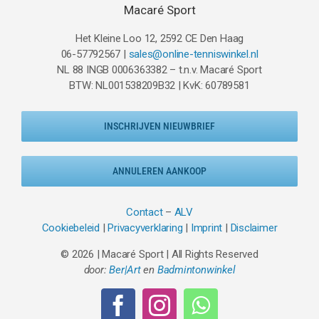
Macaré Sport
Het Kleine Loo 12, 2592 CE Den Haag
06-57792567 |
sales@online-tenniswinkel.nl
NL 88 INGB 0006363382 – t.n.v. Macaré Sport
BTW: NL001538209B32 | KvK: 60789581
INSCHRIJVEN NIEUWBRIEF
ANNULEREN AANKOOP
Contact
–
ALV
Cookiebeleid
|
Privacyverklaring
|
Imprint
|
Disclaimer
© 2026 | Macaré Sport | All Rights Reserved
door:
Ber|Art
en
Badmintonwinkel