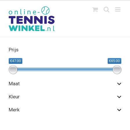
Ga
naar
inhoud
Prijs
€47.00
€65.00
Maat
Kleur
Merk