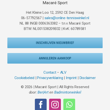
Macaré Sport
Het Kleine Loo 12, 2592 CE Den Haag
06-57792567 |
sales@online-tenniswinkel.nl
NL 88 INGB 0006363382 – t.n.v. Macaré Sport
BTW: NL001538209B32 | KvK: 60789581
INSCHRIJVEN NIEUWBRIEF
ANNULEREN AANKOOP
Contact
–
ALV
Cookiebeleid
|
Privacyverklaring
|
Imprint
|
Disclaimer
© 2026 | Macaré Sport | All Rights Reserved
door:
Ber|Art
en
Badmintonwinkel