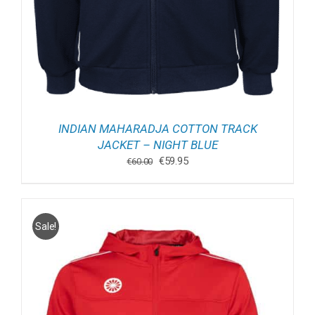
INDIAN MAHARADJA COTTON TRACK
JACKET – NIGHT BLUE
Oorspronkelijke
Huidige
€
59.95
€
60.00
prijs
prijs
was:
is:
€60.00.
€59.95.
Sale!