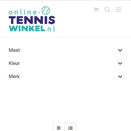
Ga
naar
inhoud
Maat
Kleur
Merk