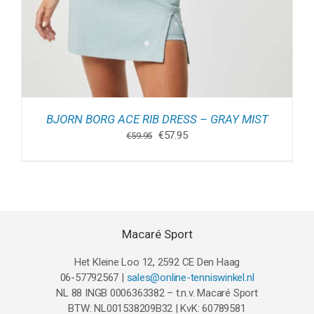
BJORN BORG ACE RIB DRESS – GRAY MIST
Oorspronkelijke
Huidige
€
57.95
€
59.95
prijs
prijs
was:
is:
€59.95.
€57.95.
Macaré Sport
Het Kleine Loo 12, 2592 CE Den Haag
06-57792567 |
sales@online-tenniswinkel.nl
NL 88 INGB 0006363382 – t.n.v. Macaré Sport
BTW: NL001538209B32 | KvK: 60789581