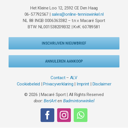
Het Kleine Loo 12, 2592 CE Den Haag
06-57792567 |
sales@online-tenniswinkel.nl
NL 88 INGB 0006363382 – t.n.v. Macaré Sport
BTW: NL001538209B32 | KvK: 60789581
INSCHRIJVEN NIEUWBRIEF
ANNULEREN AANKOOP
Contact
–
ALV
Cookiebeleid
|
Privacyverklaring
|
Imprint
|
Disclaimer
© 2026 | Macaré Sport | All Rights Reserved
door:
Ber|Art
en
Badmintonwinkel