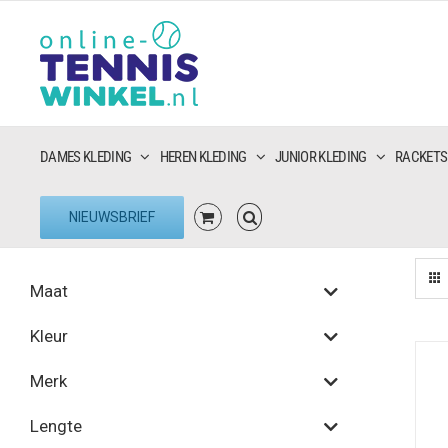
Ga
naar
inhoud
DAMES KLEDING
HEREN KLEDING
JUNIOR KLEDING
RACKETS
NIEUWSBRIEF
Maat
Kleur
Merk
Lengte