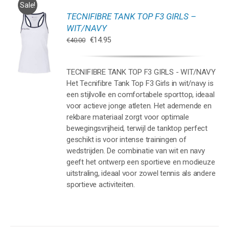
Sale!
TECNIFIBRE TANK TOP F3 GIRLS –
WIT/NAVY
Oorspronkelijke
Huidige
€
14.95
REN
€
40.00
prijs
prijs
UCT
was:
is:
T
TECNIFIBRE TANK TOP F3 GIRLS - WIT/NAVY
€40.00.
€14.95.
DERE
Het Tecnifibre Tank Top F3 Girls in wit/navy is
TIES.
een stijlvolle en comfortabele sporttop, ideaal
voor actieve jonge atleten. Het ademende en
rekbare materiaal zorgt voor optimale
ZEN
bewegingsvrijheid, terwijl de tanktop perfect
EN
geschikt is voor intense trainingen of
wedstrijden. De combinatie van wit en navy
UCTPAGINA
geeft het ontwerp een sportieve en modieuze
uitstraling, ideaal voor zowel tennis als andere
sportieve activiteiten.