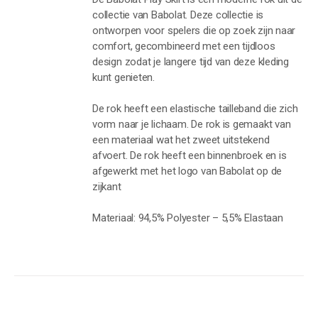
T
collectie van Babolat. Deze collectie is
DERE
TIES.
ontworpen voor spelers die op zoek zijn naar
comfort, gecombineerd met een tijdloos
design zodat je langere tijd van deze kleding
kunt genieten.
ZEN
EN
De rok heeft een elastische tailleband die zich
vorm naar je lichaam. De rok is gemaakt van
UCTPAGINA
een materiaal wat het zweet uitstekend
afvoert. De rok heeft een binnenbroek en is
afgewerkt met het logo van Babolat op de
zijkant
Materiaal: 94,5% Polyester – 5,5% Elastaan