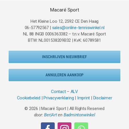
Macaré Sport
Het Kleine Loo 12, 2592 CE Den Haag
06-57792567 |
sales@online-tenniswinkel.nl
NL 88 INGB 0006363382 – t.n.v. Macaré Sport
BTW: NL001538209B32 | KvK: 60789581
INSCHRIJVEN NIEUWBRIEF
ANNULEREN AANKOOP
Contact
–
ALV
Cookiebeleid
|
Privacyverklaring
|
Imprint
|
Disclaimer
© 2026 | Macaré Sport | All Rights Reserved
door:
Ber|Art
en
Badmintonwinkel