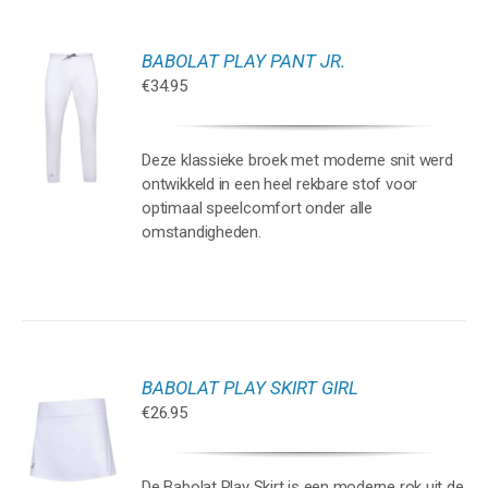
BABOLAT PLAY PANT JR.
€
34.95
REN
UCT
Deze klassieke broek met moderne snit werd
T
ontwikkeld in een heel rekbare stof voor
DERE
TIES.
optimaal speelcomfort onder alle
omstandigheden.
ZEN
EN
UCTPAGINA
BABOLAT PLAY SKIRT GIRL
€
26.95
REN
UCT
De Babolat Play Skirt is een moderne rok uit de