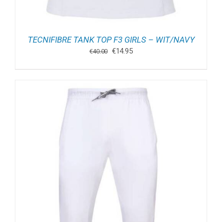
TECNIFIBRE TANK TOP F3 GIRLS – WIT/NAVY
Oorspronkelijke
Huidige
€
14.95
€
40.00
prijs
prijs
was:
is:
€40.00.
€14.95.