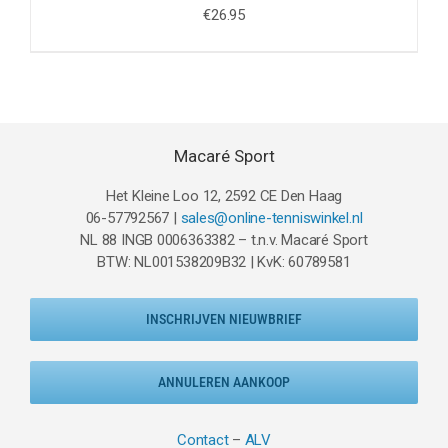
€
26.95
Macaré Sport
Het Kleine Loo 12, 2592 CE Den Haag
06-57792567 |
sales@online-tenniswinkel.nl
NL 88 INGB 0006363382 – t.n.v. Macaré Sport
BTW: NL001538209B32 | KvK: 60789581
INSCHRIJVEN NIEUWBRIEF
ANNULEREN AANKOOP
Contact
–
ALV