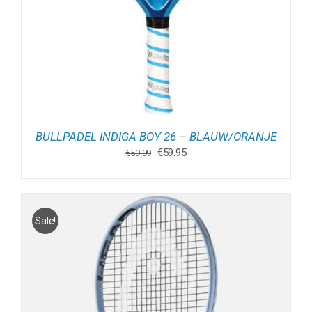
BULLPADEL INDIGA BOY 26 – BLAUW/ORANJE
Oorspronkelijke
Huidige
€
59.95
€
59.99
prijs
prijs
was:
is:
€59.99.
€59.95.
Sale!