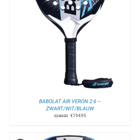
BABOLAT AIR VERON 2.6 –
ZWART/WIT/BLAUW
Oorspronkelijke
Huidige
€
194.95
€
240.00
prijs
prijs
was:
is:
€240.00.
€194.95.