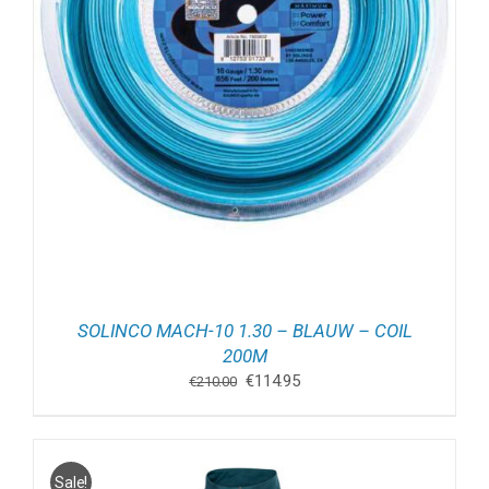
SOLINCO MACH-10 1.30 – BLAUW – COIL
200M
Oorspronkelijke
Huidige
€
114.95
€
210.00
prijs
prijs
was:
is:
€210.00.
€114.95.
Sale!