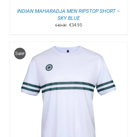
INDIAN MAHARADJA MEN RIPSTOP SHORT –
SKY BLUE
Oorspronkelijke
Huidige
€
34.95
€
40.00
prijs
prijs
was:
is:
€40.00.
€34.95.
Sale!