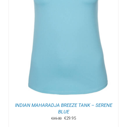
INDIAN MAHARADJA BREEZE TANK – SERENE
BLUE
Oorspronkelijke
Huidige
€
29.95
€
35.00
prijs
prijs