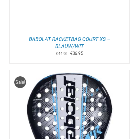
BABOLAT RACKETBAG COURT XS –
BLAUW/WIT
Oorspronkelijke
Huidige
€
36.95
€
44.95
prijs
prijs
was:
is:
€44.95.
€36.95.
Sale!