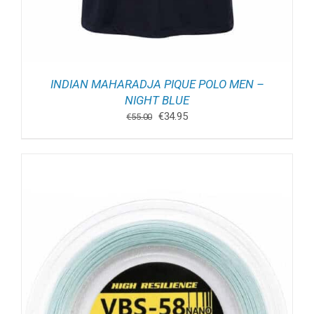
INDIAN MAHARADJA PIQUE POLO MEN –
NIGHT BLUE
Oorspronkelijke
Huidige
€
34.95
€
55.00
prijs
prijs
was:
is:
€55.00.
€34.95.