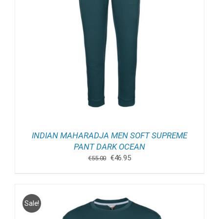
INDIAN MAHARADJA MEN SOFT SUPREME
PANT DARK OCEAN
Oorspronkelijke
Huidige
€
46.95
€
55.00
prijs
prijs
was:
is:
€55.00.
€46.95.
Sale!