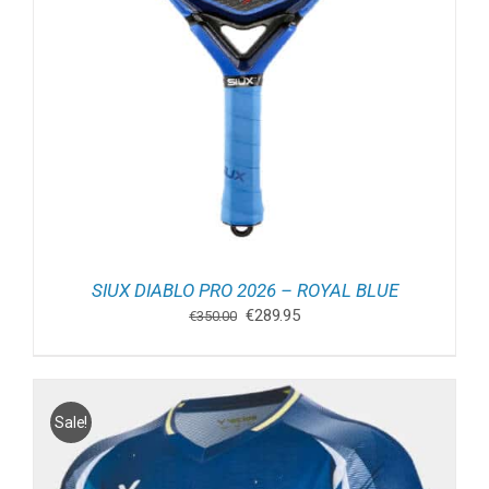
SIUX DIABLO PRO 2026 – ROYAL BLUE
Oorspronkelijke
Huidige
€
289.95
€
350.00
prijs
prijs
was:
is:
€350.00.
€289.95.
Sale!