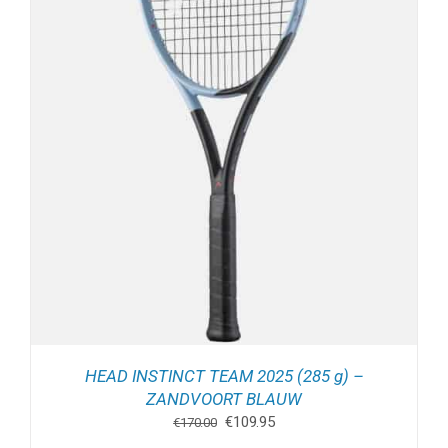
HEAD INSTINCT TEAM 2025 (285 g) –
ZANDVOORT BLAUW
Oorspronkelijke
Huidige
€
109.95
€
170.00
prijs
prijs