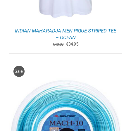
INDIAN MAHARADJA MEN PIQUE STRIPED TEE
– OCEAN
Oorspronkelijke
Huidige
€
34.95
€
40.00
prijs
prijs
was:
is:
€40.00.
€34.95.
Sale!