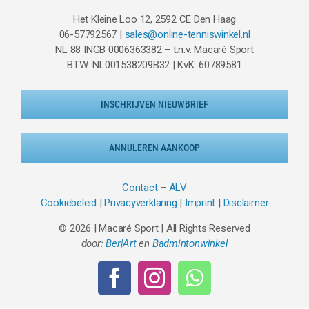
Het Kleine Loo 12, 2592 CE Den Haag
06-57792567 |
sales@online-tenniswinkel.nl
NL 88 INGB 0006363382 – t.n.v. Macaré Sport
BTW: NL001538209B32 | KvK: 60789581
INSCHRIJVEN NIEUWBRIEF
ANNULEREN AANKOOP
Contact
–
ALV
Cookiebeleid
|
Privacyverklaring
|
Imprint
|
Disclaimer
© 2026 | Macaré Sport | All Rights Reserved
door:
Ber|Art
en
Badmintonwinkel