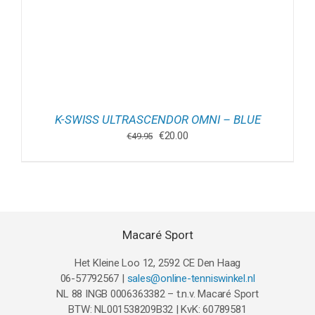
K-SWISS ULTRASCENDOR OMNI – BLUE
Oorspronkelijke
Huidige
€
20.00
€
49.95
prijs
prijs
was:
is:
€49.95.
€20.00.
Macaré Sport
Het Kleine Loo 12, 2592 CE Den Haag
06-57792567 |
sales@online-tenniswinkel.nl
NL 88 INGB 0006363382 – t.n.v. Macaré Sport
BTW: NL001538209B32 | KvK: 60789581