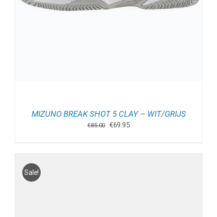
MIZUNO BREAK SHOT 5 CLAY – WIT/GRIJS
Oorspronkelijke
Huidige
€
69.95
€
85.00
prijs
prijs
was:
is:
€85.00.
€69.95.
Sale!