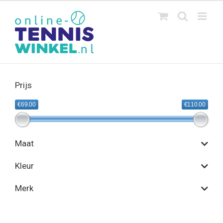
Ga
naar
inhoud
Prijs
€69.00
€110.00
Maat
Kleur
Merk