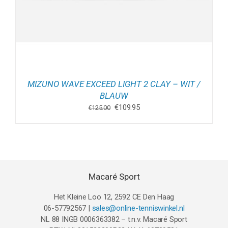
MIZUNO WAVE EXCEED LIGHT 2 CLAY – WIT /
BLAUW
Oorspronkelijke
Huidige
€
109.95
€
125.00
prijs
prijs
was:
is:
€125.00.
€109.95.
Macaré Sport
Het Kleine Loo 12, 2592 CE Den Haag
06-57792567 |
sales@online-tenniswinkel.nl
NL 88 INGB 0006363382 – t.n.v. Macaré Sport