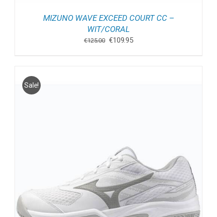
MIZUNO WAVE EXCEED COURT CC –
WIT/CORAL
Oorspronkelijke
Huidige
€
109.95
€
125.00
prijs
prijs
was:
is:
€125.00.
€109.95.
Sale!