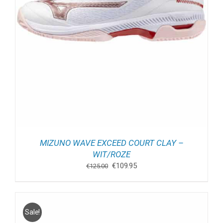
MIZUNO WAVE EXCEED COURT CLAY –
WIT/ROZE
Oorspronkelijke
Huidige
€
109.95
€
125.00
prijs
prijs
was:
is:
€125.00.
€109.95.
Sale!