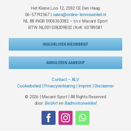
Het Kleine Loo 12, 2592 CE Den Haag
06-57792567 |
sales@online-tenniswinkel.nl
NL 88 INGB 0006363382 – t.n.v. Macaré Sport
BTW: NL001538209B32 | KvK: 60789581
INSCHRIJVEN NIEUWBRIEF
ANNULEREN AANKOOP
Contact
–
ALV
Cookiebeleid
|
Privacyverklaring
|
Imprint
|
Disclaimer
© 2026 | Macaré Sport | All Rights Reserved
door:
Ber|Art
en
Badmintonwinkel