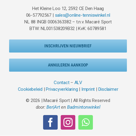
Het Kleine Loo 12, 2592 CE Den Haag
06-57792567 |
sales@online-tenniswinkel.nl
NL 88 INGB 0006363382 – t.n.v. Macaré Sport
BTW: NL001538209B32 | KvK: 60789581
INSCHRIJVEN NIEUWBRIEF
ANNULEREN AANKOOP
Contact
–
ALV
Cookiebeleid
|
Privacyverklaring
|
Imprint
|
Disclaimer
© 2026 | Macaré Sport | All Rights Reserved
door:
Ber|Art
en
Badmintonwinkel