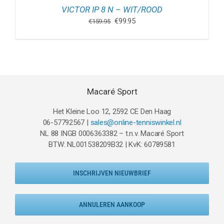
VICTOR IP 8 N – WIT/ROOD
Oorspronkelijke
Huidige
€
99.95
€
159.95
prijs
prijs
was:
is:
€159.95.
€99.95.
Macaré Sport
Het Kleine Loo 12, 2592 CE Den Haag
06-57792567 |
sales@online-tenniswinkel.nl
NL 88 INGB 0006363382 – t.n.v. Macaré Sport
BTW: NL001538209B32 | KvK: 60789581
INSCHRIJVEN NIEUWBRIEF
ANNULEREN AANKOOP