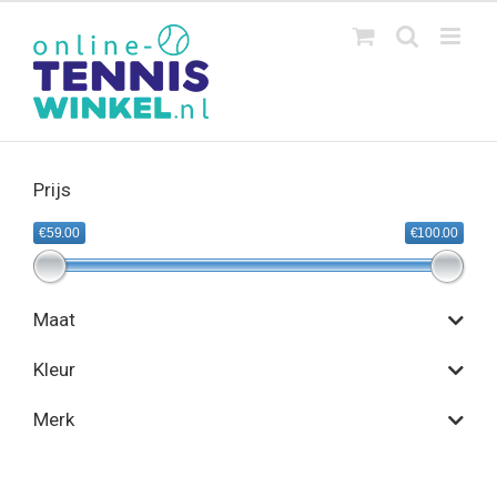
Ga
naar
inhoud
Prijs
€59.00
€100.00
Maat
Kleur
Merk