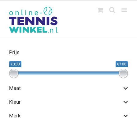
Ga
naar
inhoud
Prijs
€3.00
€7.00
Maat
Kleur
Merk