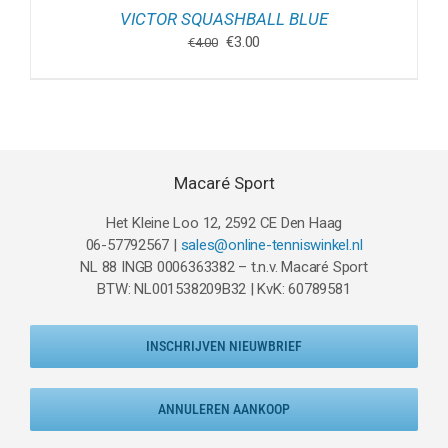
VICTOR SQUASHBALL BLUE
Oorspronkelijke
Huidige
€
3.00
€
4.00
prijs
prijs
was:
is:
€4.00.
€3.00.
Macaré Sport
Het Kleine Loo 12, 2592 CE Den Haag
06-57792567 |
sales@online-tenniswinkel.nl
NL 88 INGB 0006363382 – t.n.v. Macaré Sport
BTW: NL001538209B32 | KvK: 60789581
INSCHRIJVEN NIEUWBRIEF
ANNULEREN AANKOOP