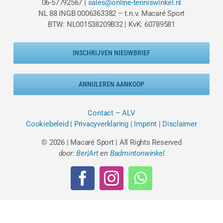
06-57792567 |
sales@online-tenniswinkel.nl
NL 88 INGB 0006363382 – t.n.v. Macaré Sport
BTW: NL001538209B32 | KvK: 60789581
INSCHRIJVEN NIEUWBRIEF
ANNULEREN AANKOOP
Contact
–
ALV
Cookiebeleid
|
Privacyverklaring
|
Imprint
|
Disclaimer
© 2026 | Macaré Sport | All Rights Reserved
door:
Ber|Art
en
Badmintonwinkel