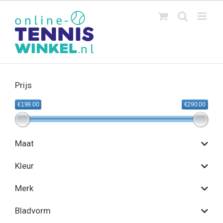
Ga
naar
inhoud
Prijs
€199.00
€290.00
Maat
Kleur
Merk
Bladvorm