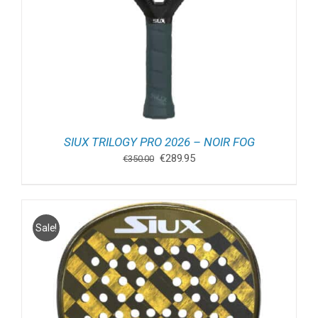
SIUX TRILOGY PRO 2026 – NOIR FOG
Oorspronkelijke
Huidige
€
289.95
€
350.00
prijs
prijs
was:
is:
€350.00.
€289.95.
Sale!