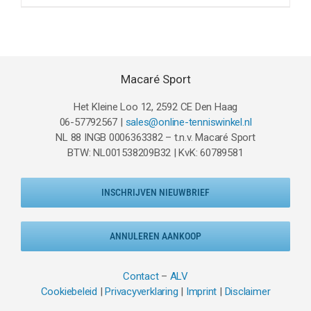
was:
is:
€324.95.
€199.95.
Macaré Sport
Het Kleine Loo 12, 2592 CE Den Haag
06-57792567 |
sales@online-tenniswinkel.nl
NL 88 INGB 0006363382 – t.n.v. Macaré Sport
BTW: NL001538209B32 | KvK: 60789581
INSCHRIJVEN NIEUWBRIEF
ANNULEREN AANKOOP
Contact
–
ALV
Cookiebeleid
|
Privacyverklaring
|
Imprint
|
Disclaimer