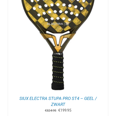
SIUX ELECTRA STUPA PRO ST4 – GEEL /
ZWART
Oorspronkelijke
Huidige
€
199.95
€
324.95
prijs
prijs