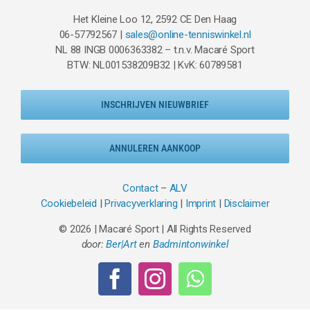
Het Kleine Loo 12, 2592 CE Den Haag
06-57792567 |
sales@online-tenniswinkel.nl
NL 88 INGB 0006363382 – t.n.v. Macaré Sport
BTW: NL001538209B32 | KvK: 60789581
INSCHRIJVEN NIEUWBRIEF
ANNULEREN AANKOOP
Contact
–
ALV
Cookiebeleid
|
Privacyverklaring
|
Imprint
|
Disclaimer
© 2026 | Macaré Sport | All Rights Reserved
door:
Ber|Art
en
Badmintonwinkel