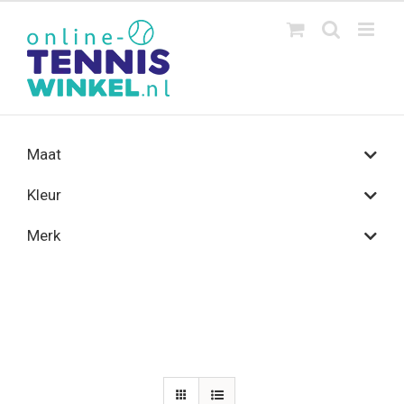
Ga
naar
inhoud
Maat
Kleur
Merk