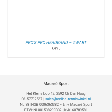
PRO’S PRO HEADBAND – ZWART
€
4.95
Macaré Sport
Het Kleine Loo 12, 2592 CE Den Haag
06-57792567 |
sales@online-tenniswinkel.nl
NL 88 INGB 0006363382 – t.n.v. Macaré Sport
BTW: NL001538209B32 | KvK: 60789581