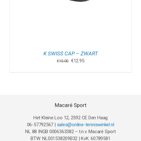
K SWISS CAP – ZWART
Oorspronkelijke
Huidige
€
12.95
€
15.00
prijs
prijs
was:
is:
€15.00.
€12.95.
Macaré Sport
Het Kleine Loo 12, 2592 CE Den Haag
06-57792567 |
sales@online-tenniswinkel.nl
NL 88 INGB 0006363382 – t.n.v. Macaré Sport
BTW: NL001538209B32 | KvK: 60789581