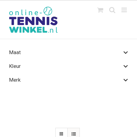
Ga
naar
inhoud
Maat
Kleur
Merk