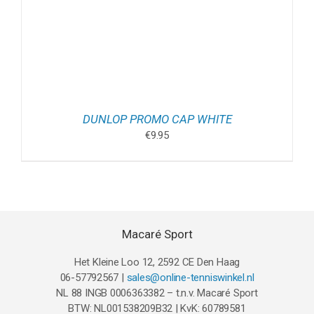
DUNLOP PROMO CAP WHITE
€
9.95
Macaré Sport
Het Kleine Loo 12, 2592 CE Den Haag
06-57792567 |
sales@online-tenniswinkel.nl
NL 88 INGB 0006363382 – t.n.v. Macaré Sport
BTW: NL001538209B32 | KvK: 60789581