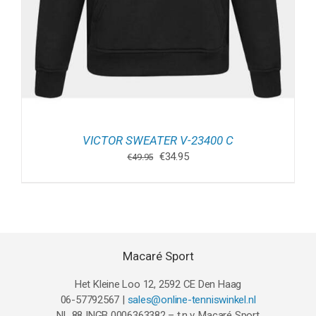
VICTOR SWEATER V-23400 C
Oorspronkelijke
Huidige
€
34.95
€
49.95
prijs
prijs
was:
is:
€49.95.
€34.95.
Macaré Sport
Het Kleine Loo 12, 2592 CE Den Haag
06-57792567 |
sales@online-tenniswinkel.nl
NL 88 INGB 0006363382 – t.n.v. Macaré Sport