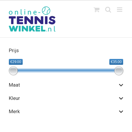
Ga
naar
inhoud
Prijs
€29.00
€35.00
Maat
Kleur
Merk