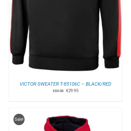
VICTOR SWEATER T-85106C – BLACK/RED
Oorspronkelijke
Huidige
€
29.95
€
59.95
prijs
prijs
was:
is:
€59.95.
€29.95.
Sale!