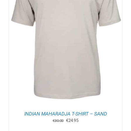
INDIAN MAHARADJA T-SHIRT – SAND
Oorspronkelijke
Huidige
€
24.95
€
30.00
prijs
prijs