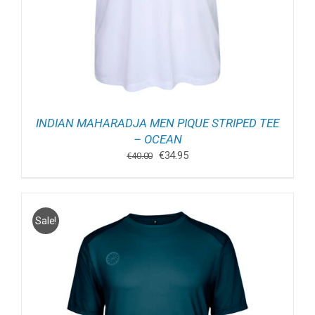
INDIAN MAHARADJA MEN PIQUE STRIPED TEE
– OCEAN
Oorspronkelijke
Huidige
€
34.95
€
40.00
prijs
prijs
was:
is:
€40.00.
€34.95.
Sale!