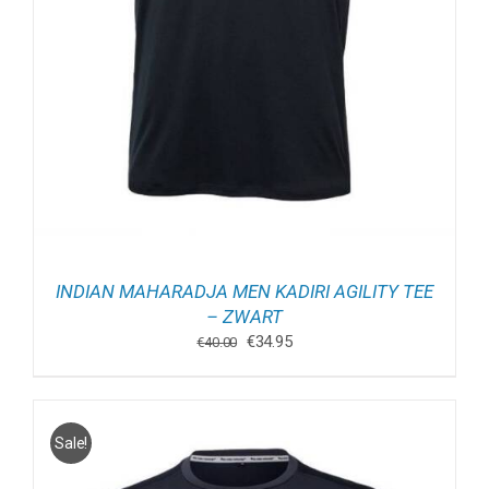
INDIAN MAHARADJA MEN KADIRI AGILITY TEE
– ZWART
Oorspronkelijke
Huidige
€
34.95
€
40.00
prijs
prijs
was:
is:
€40.00.
€34.95.
Sale!