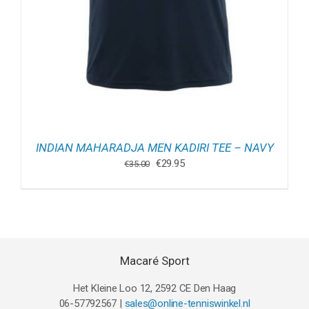
INDIAN MAHARADJA MEN KADIRI TEE – NAVY
Oorspronkelijke
Huidige
€
29.95
€
35.00
prijs
prijs
was:
is:
€35.00.
€29.95.
Macaré Sport
Het Kleine Loo 12, 2592 CE Den Haag
06-57792567 |
sales@online-tenniswinkel.nl