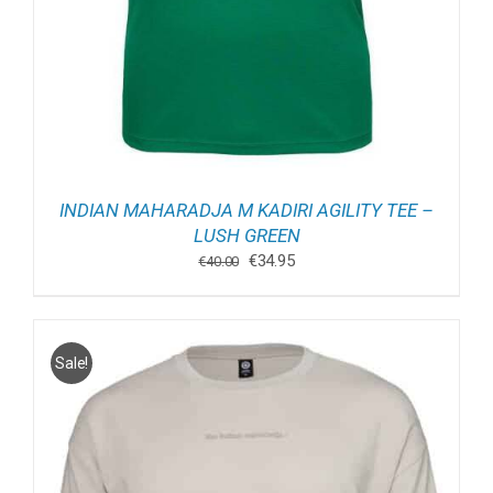
INDIAN MAHARADJA M KADIRI AGILITY TEE –
LUSH GREEN
Oorspronkelijke
Huidige
€
34.95
€
40.00
prijs
prijs
was:
is:
€40.00.
€34.95.
Sale!