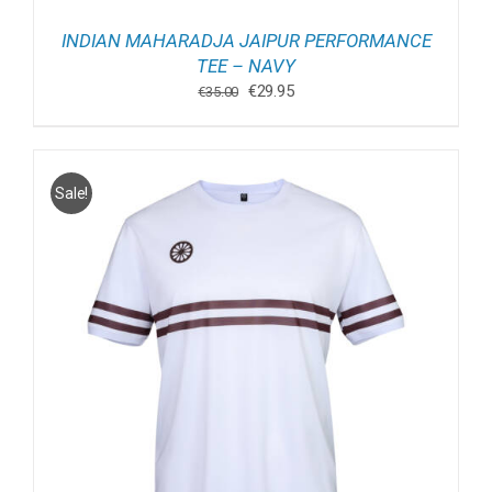
INDIAN MAHARADJA JAIPUR PERFORMANCE
TEE – NAVY
Oorspronkelijke
Huidige
€
29.95
€
35.00
prijs
prijs
was:
is:
€35.00.
€29.95.
Sale!