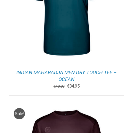
INDIAN MAHARADJA MEN DRY TOUCH TEE –
OCEAN
Oorspronkelijke
Huidige
€
34.95
€
40.00
prijs
prijs
was:
is:
€40.00.
€34.95.
Sale!