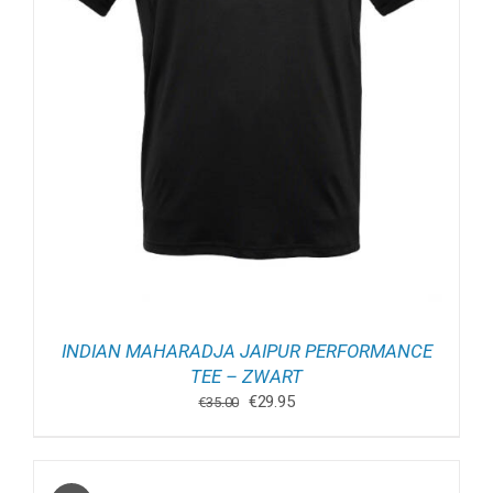
INDIAN MAHARADJA JAIPUR PERFORMANCE
TEE – ZWART
Oorspronkelijke
Huidige
€
29.95
€
35.00
prijs
prijs
was:
is:
€35.00.
€29.95.