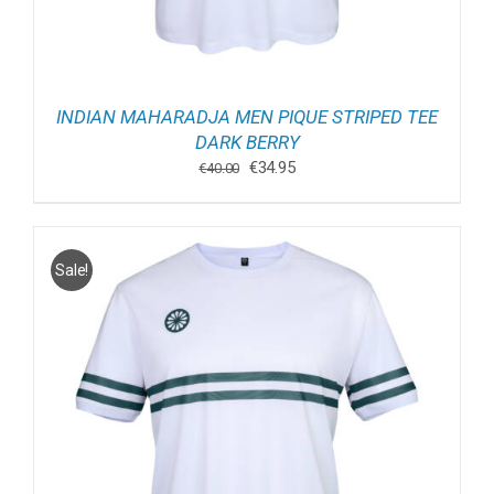
INDIAN MAHARADJA MEN PIQUE STRIPED TEE
DARK BERRY
Oorspronkelijke
Huidige
€
34.95
€
40.00
prijs
prijs
was:
is:
€40.00.
€34.95.
Sale!