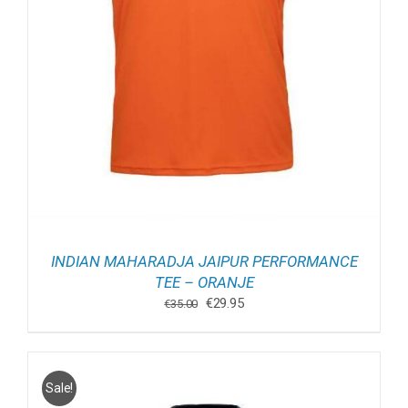
INDIAN MAHARADJA JAIPUR PERFORMANCE
TEE – ORANJE
Oorspronkelijke
Huidige
€
29.95
€
35.00
prijs
prijs
was:
is:
€35.00.
€29.95.
Sale!