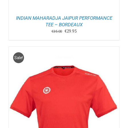
INDIAN MAHARADJA JAIPUR PERFORMANCE
TEE – BORDEAUX
Oorspronkelijke
Huidige
€
29.95
€
35.00
prijs
prijs
was:
is:
€35.00.
€29.95.
Sale!