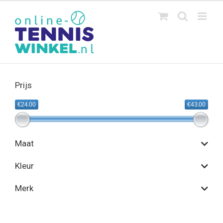
Ga
naar
inhoud
Prijs
€24.00
€43.00
Maat
Kleur
Merk