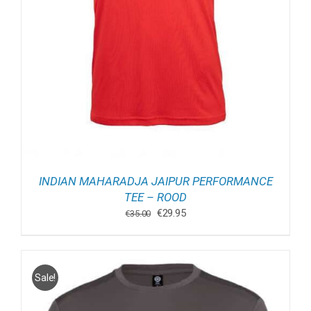
INDIAN MAHARADJA JAIPUR PERFORMANCE
TEE – ROOD
Oorspronkelijke
Huidige
€
29.95
€
35.00
prijs
prijs
was:
is:
€35.00.
€29.95.
Sale!