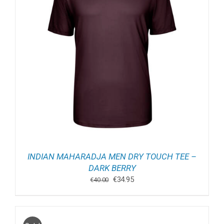
INDIAN MAHARADJA MEN DRY TOUCH TEE –
DARK BERRY
Oorspronkelijke
Huidige
€
34.95
€
40.00
prijs
prijs
was:
is:
€40.00.
€34.95.