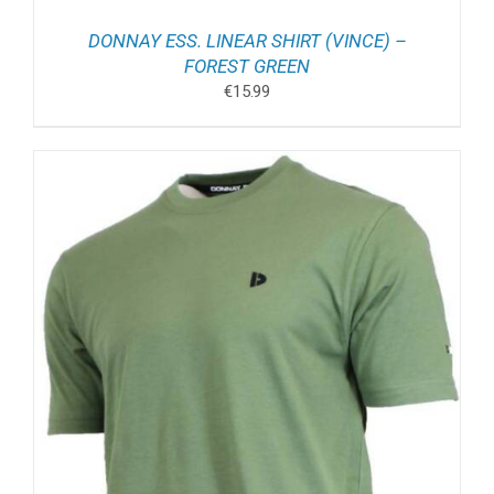
DONNAY ESS. LINEAR SHIRT (VINCE) –
FOREST GREEN
€
15.99