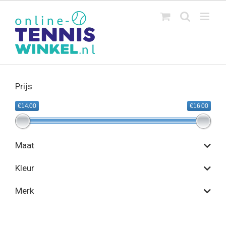
Ga
naar
inhoud
Prijs
€14.00
€16.00
Maat
Kleur
Merk