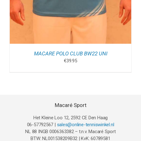
MACARE POLO CLUB BW22 UNI
€
39.95
Macaré Sport
Het Kleine Loo 12, 2592 CE Den Haag
06-57792567 |
sales@online-tenniswinkel.nl
NL 88 INGB 0006363382 – t.n.v. Macaré Sport
BTW: NL001538209B32 | KvK: 60789581