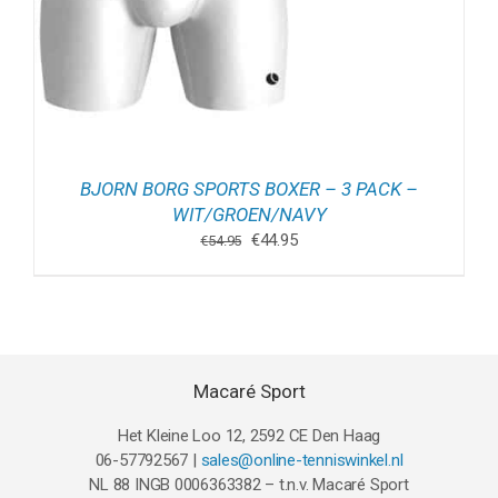
BJORN BORG SPORTS BOXER – 3 PACK –
WIT/GROEN/NAVY
Oorspronkelijke
Huidige
€
44.95
€
54.95
prijs
prijs
was:
is:
€54.95.
€44.95.
Macaré Sport
Het Kleine Loo 12, 2592 CE Den Haag
06-57792567 |
sales@online-tenniswinkel.nl
NL 88 INGB 0006363382 – t.n.v. Macaré Sport