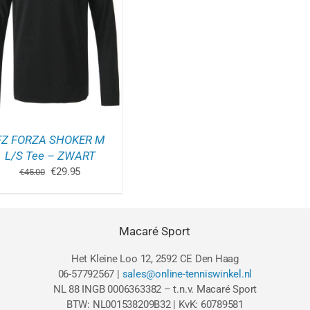
FZ FORZA SHOKER M
L/S Tee – ZWART
GINA
Oorspronkelijke
Huidige
€
29.95
€
45.00
prijs
prijs
was:
is:
€45.00.
€29.95.
Macaré Sport
Het Kleine Loo 12, 2592 CE Den Haag
06-57792567 |
sales@online-tenniswinkel.nl
NL 88 INGB 0006363382 – t.n.v. Macaré Sport
BTW: NL001538209B32 | KvK: 60789581