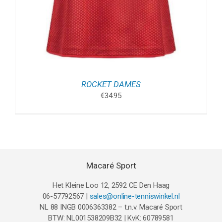
ROCKET DAMES
€
34.95
Macaré Sport
Het Kleine Loo 12, 2592 CE Den Haag
06-57792567 |
sales@online-tenniswinkel.nl
NL 88 INGB 0006363382 – t.n.v. Macaré Sport
BTW: NL001538209B32 | KvK: 60789581