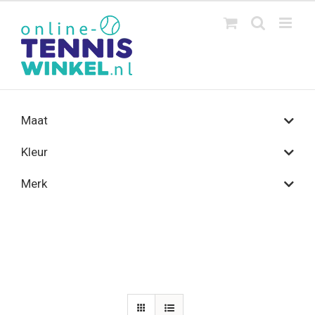
Ga
naar
inhoud
Maat
Kleur
Merk