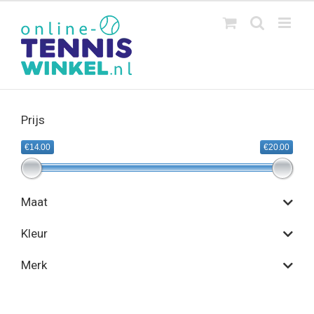
Ga
naar
inhoud
Prijs
€14.00
€20.00
Maat
Kleur
Merk