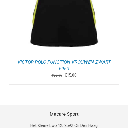
VICTOR POLO FUNCTION VROUWEN ZWART
6969
Oorspronkelijke
Huidige
€
15.00
€
39.95
prijs
prijs
was:
is:
€39.95.
€15.00.
Macaré Sport
Het Kleine Loo 12, 2592 CE Den Haag