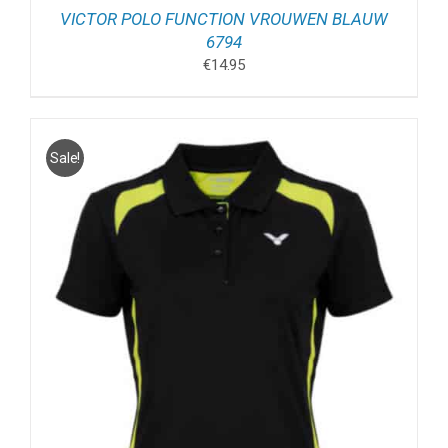
VICTOR POLO FUNCTION VROUWEN BLAUW
6794
€
14.95
Sale!