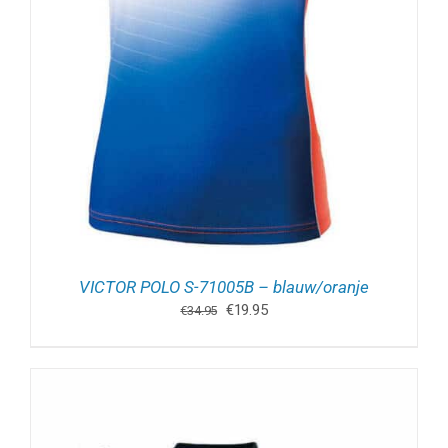
VICTOR POLO S-71005B – blauw/oranje
Oorspronkelijke
Huidige
€
19.95
€
34.95
prijs
prijs
was:
is:
€34.95.
€19.95.