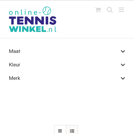
Ga
naar
inhoud
Maat
Kleur
Merk