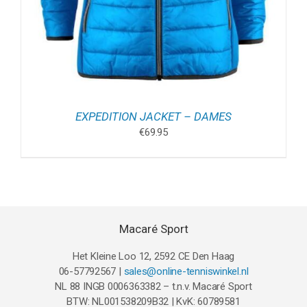
EXPEDITION JACKET – DAMES
€
69.95
Macaré Sport
Het Kleine Loo 12, 2592 CE Den Haag
06-57792567 |
sales@online-tenniswinkel.nl
NL 88 INGB 0006363382 – t.n.v. Macaré Sport
BTW: NL001538209B32 | KvK: 60789581