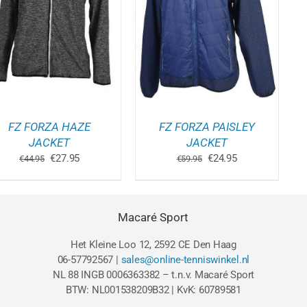
DIT
OPTIES SELECTEREN
/
PRODUCT
DETAILS
HEEFT
MEERDERE
VARIATIES.
DEZE
OPTIE
KAN
GEKOZEN
WORDEN
FZ FORZA HAZE
FZ FORZA PAISLEY
OP
DE
JACKET
JACKET
GINA
PRODUCTPAGINA
Oorspronkelijke
Huidige
Oorspronkelijke
Huidige
€
27.95
€
24.95
€
44.95
€
59.95
prijs
prijs
prijs
prijs
was:
is:
was:
is:
€44.95.
€27.95.
€59.95.
€24.95.
Macaré Sport
Het Kleine Loo 12, 2592 CE Den Haag
06-57792567 |
sales@online-tenniswinkel.nl
NL 88 INGB 0006363382 – t.n.v. Macaré Sport
BTW: NL001538209B32 | KvK: 60789581