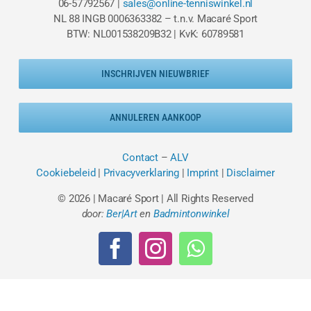
06-57792567 |
sales@online-tenniswinkel.nl
NL 88 INGB 0006363382 – t.n.v. Macaré Sport
BTW: NL001538209B32 | KvK: 60789581
INSCHRIJVEN NIEUWBRIEF
ANNULEREN AANKOOP
Contact
–
ALV
Cookiebeleid
|
Privacyverklaring
|
Imprint
|
Disclaimer
© 2026 | Macaré Sport | All Rights Reserved
door:
Ber|Art
en
Badmintonwinkel