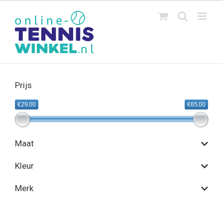
Ga
naar
inhoud
Prijs
€29.00
€65.00
Maat
Kleur
Merk