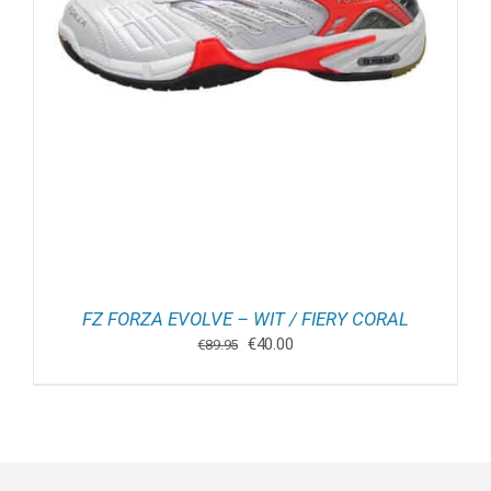
FZ FORZA EVOLVE – WIT / FIERY CORAL
Oorspronkelijke
Huidige
€
40.00
€
89.95
prijs
prijs
was:
is:
€89.95.
€40.00.