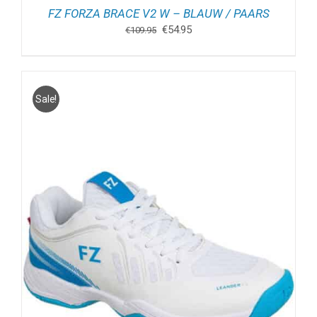
FZ FORZA BRACE V2 W – BLAUW / PAARS
Oorspronkelijke
Huidige
€
54.95
€
109.95
prijs
prijs
was:
is:
€109.95.
€54.95.
Sale!