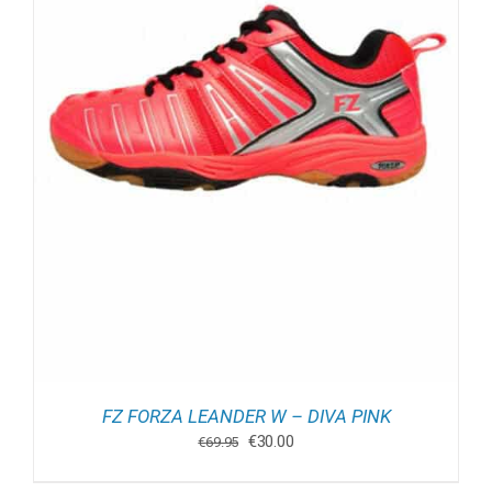
FZ FORZA LEANDER W – DIVA PINK
Oorspronkelijke
Huidige
€
30.00
€
69.95
prijs
prijs
was:
is: