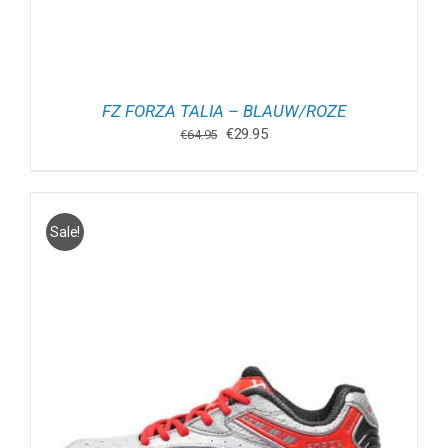
FZ FORZA TALIA – BLAUW/ROZE
Oorspronkelijke
Huidige
€
29.95
€
64.95
prijs
prijs
was:
is:
€64.95.
€29.95.
Sale!