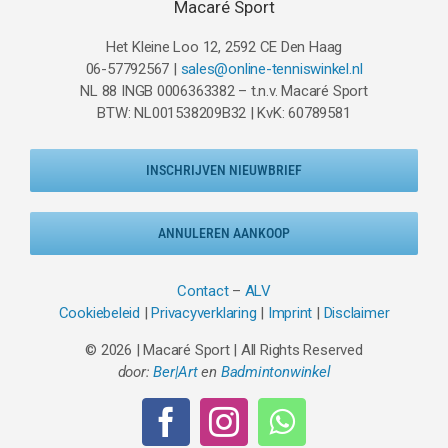
Macaré Sport
Het Kleine Loo 12, 2592 CE Den Haag
06-57792567 |
sales@online-tenniswinkel.nl
NL 88 INGB 0006363382 – t.n.v. Macaré Sport
BTW: NL001538209B32 | KvK: 60789581
INSCHRIJVEN NIEUWBRIEF
ANNULEREN AANKOOP
Contact
–
ALV
Cookiebeleid
|
Privacyverklaring
|
Imprint
|
Disclaimer
© 2026 | Macaré Sport | All Rights Reserved
door:
Ber|Art
en
Badmintonwinkel