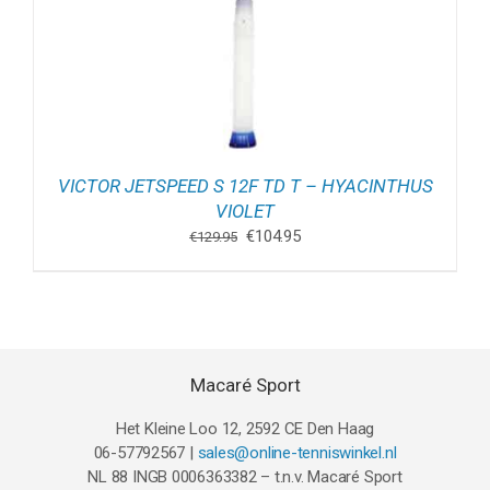
VICTOR JETSPEED S 12F TD T – HYACINTHUS
VIOLET
Oorspronkelijke
Huidige
€
104.95
€
129.95
prijs
prijs
was:
is:
€129.95.
€104.95.
Macaré Sport
Het Kleine Loo 12, 2592 CE Den Haag
06-57792567 |
sales@online-tenniswinkel.nl
NL 88 INGB 0006363382 – t.n.v. Macaré Sport