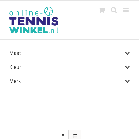
Ga
naar
inhoud
Maat
Kleur
Merk