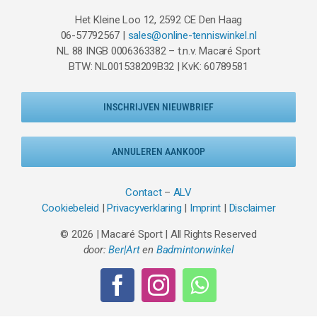
Het Kleine Loo 12, 2592 CE Den Haag
06-57792567 |
sales@online-tenniswinkel.nl
NL 88 INGB 0006363382 – t.n.v. Macaré Sport
BTW: NL001538209B32 | KvK: 60789581
INSCHRIJVEN NIEUWBRIEF
ANNULEREN AANKOOP
Contact
–
ALV
Cookiebeleid
|
Privacyverklaring
|
Imprint
|
Disclaimer
© 2026 | Macaré Sport | All Rights Reserved
door:
Ber|Art
en
Badmintonwinkel